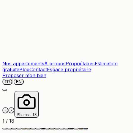
Nos appartements
À propos
Propriétaires
Estimation
gratuite
Blog
Contact
Espace propriétaire
Proposer mon bien
|
FR
EN
‹
›
Photos ·
18
1
/
18