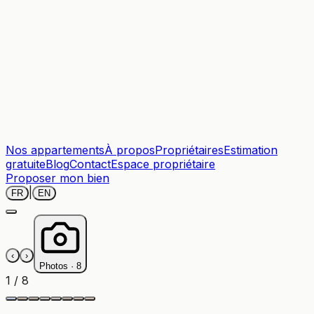
Nos appartements
À propos
Propriétaires
Estimation
gratuite
Blog
Contact
Espace propriétaire
Proposer mon bien
|
FR
EN
‹
›
Photos ·
8
1
/
8