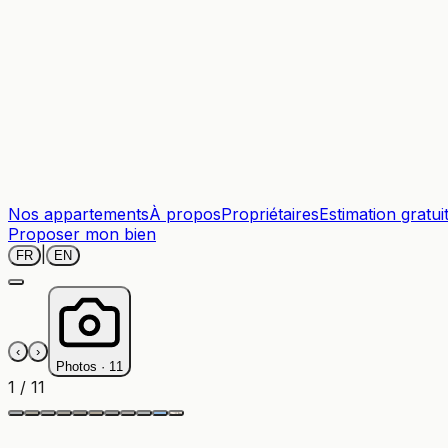
Nos appartements
À propos
Propriétaires
Estimation gratui
Proposer mon bien
|
FR
EN
‹
›
Photos ·
11
1
/
11