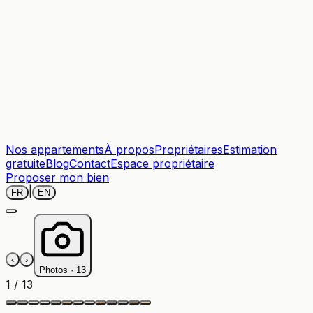
Nos appartements
À propos
Propriétaires
Estimation
gratuite
Blog
Contact
Espace propriétaire
Proposer mon bien
|
FR
EN
‹
›
Photos ·
13
1
/
13