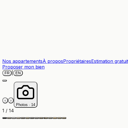
Nos appartements
À propos
Propriétaires
Estimation gratui
Proposer mon bien
|
FR
EN
‹
›
Photos ·
14
1
/
14