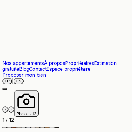
Nos appartements
À propos
Propriétaires
Estimation
gratuite
Blog
Contact
Espace propriétaire
Proposer mon bien
|
FR
EN
‹
›
Photos ·
12
1
/
12