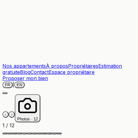
Nos appartements
À propos
Propriétaires
Estimation
gratuite
Blog
Contact
Espace propriétaire
Proposer mon bien
|
FR
EN
‹
›
Photos ·
12
1
/
12