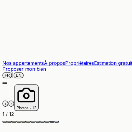
Nos appartements
À propos
Propriétaires
Estimation gratui
Proposer mon bien
|
FR
EN
‹
›
Photos ·
12
1
/
12