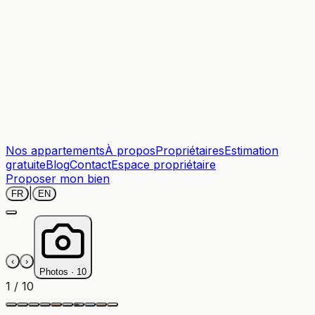
Nos appartements
À propos
Propriétaires
Estimation
gratuite
Blog
Contact
Espace propriétaire
Proposer mon bien
|
FR
EN
‹
›
Photos ·
10
1
/
10