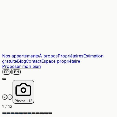
Nos appartements
À propos
Propriétaires
Estimation
gratuite
Blog
Contact
Espace propriétaire
Proposer mon bien
|
FR
EN
‹
›
Photos ·
12
1
/
12