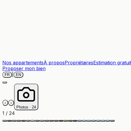
Nos appartements
À propos
Propriétaires
Estimation gratui
Proposer mon bien
|
FR
EN
‹
›
Photos ·
24
1
/
24