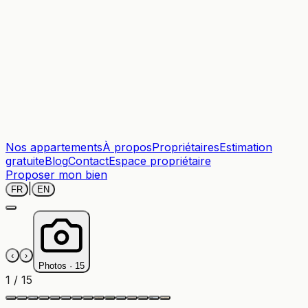
Nos appartements
À propos
Propriétaires
Estimation
gratuite
Blog
Contact
Espace propriétaire
Proposer mon bien
|
FR
EN
‹
›
Photos ·
15
1
/
15