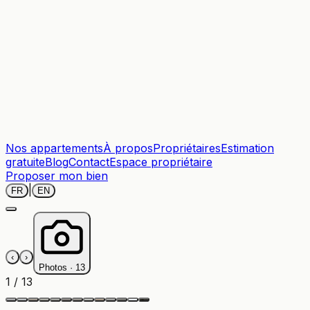
Nos appartements
À propos
Propriétaires
Estimation
gratuite
Blog
Contact
Espace propriétaire
Proposer mon bien
|
FR
EN
‹
›
Photos ·
13
1
/
13